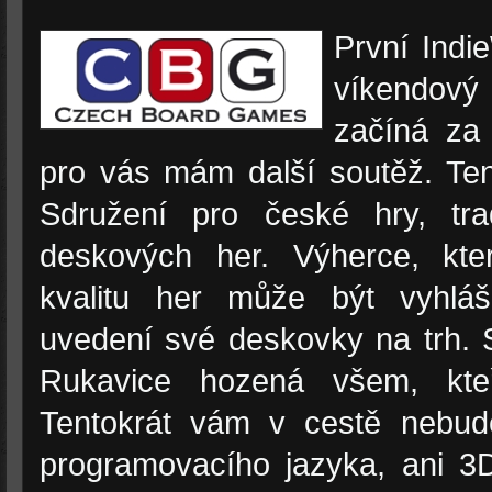
První Indi
víkendový
začíná za
pro vás mám další soutěž. Tent
Sdružení pro české hry, tra
deskových her. Výherce, kt
kvalitu her může být vyhlá
uvedení své deskovky na trh. S
Rukavice hozená všem, kteří
Tentokrát vám v cestě nebude
programovacího jazyka, ani 3D 