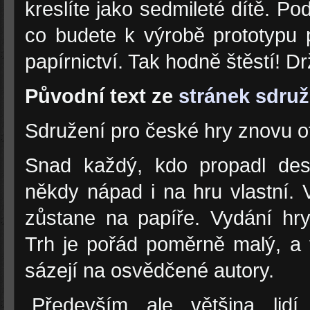
kreslíte jako sedmileté dítě. Po
co budete k výrobě prototypu p
papírnictví. Tak hodně štěstí! D
Původní text ze
stránek sdruž
Sdružení pro české hry znovu ot
Snad každý, kdo propadl des
někdy nápad i na hru vlastní. 
zůstane na papíře. Vydání hr
Trh je pořád poměrně malý, a t
sázejí na osvědčené autory.
„Především ale většina lid