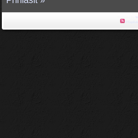
Přihlásit »
Powered by
W
Příspěvk