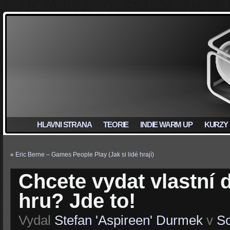
HLAVNI STRANA
TEORIE
INDIE WARM UP
KURZY
«
Eric Berne – Games People Play (Jak si lidé hrají)
Chcete vydat vlastní
hru? Jde to!
Vydal
Stefan 'Aspireen' Durmek
v
S