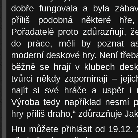
dobře fungovala a byla zába
příliš podobná některé hře,
Pořadatelé proto zdůrazňují, ž
do práce, měli by poznat as
moderní deskové hry. Není třeb
běžně se hrají v klubech des
tvůrci někdy zapomínají – jeji
najít si své hráče a uspět i
Výroba tedy například nesmí př
hry příliš draho,“ zdůrazňuje Ja
Hru můžete přihlásit od 19.12.