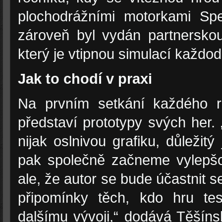
plochodrážními motorkami S
zároveň byl vydán partnerskou 
který je vtipnou simulací každod
Jak to chodí v praxi
Na prvním setkání každého ro
představí prototypy svých her.
nijak oslnivou grafiku, důležit
pak společně začneme vylepšo
ale, že autor se bude účastnit s
připomínky těch, kdo hru tes
dalšímu vývoji,“ dodává Těšíns