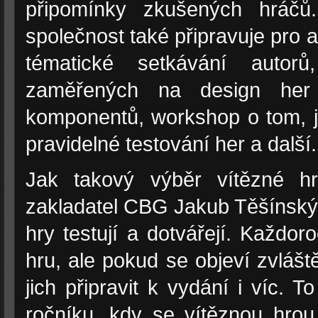
připomínky zkušených hráčů
společnost také připravuje pro 
tématické setkávání autor
zaměřených na design her
komponentů, workshop o tom, ja
pravidelné testování her a další.
Jak takový výběr vítězné hr
zakladatel CBG Jakub Těšínský:
hry testují a dotvářejí. Každo
hru, ale pokud se objeví zvláš
jich připravit k vydání i víc. T
ročníku, kdy se vítěznou hrou