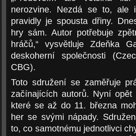
nerozvine. Nezdá se to, ale 
pravidly je spousta dřiny. Dne
hry sám. Autor potřebuje zpě
hráčů,“ vysvětluje Zdeňka G
deskoherní společnosti (C
CBG).
Toto sdružení se zaměřuje pr
začínajících autorů. Nyní opět
které se až do 11. března moho
her se svými nápady. Sdružen
to, co samotnému jednotlivci chy