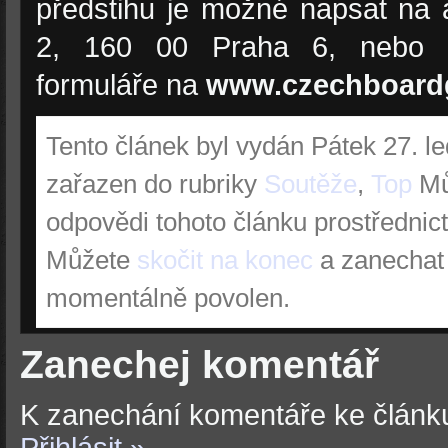
předstihu je možné napsat na
2, 160 00 Praha 6, nebo s
formuláře na
www.czechboar
Tento článek byl vydán Pátek 27. l
zařazen do rubriky
Soutěže
,
Top
Mů
odpovědi tohoto článku prostřednic
Můžete
skočit na konec
a zanechat 
momentálně povolen.
Zanechej komentář
K zanechání komentáře ke článku