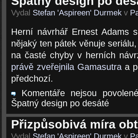
Špatný design po des
Vydal
Stefan 'Aspireen' Durmek
v
Pa
Herní návrhář Ernest Adams 
nějaký ten pátek věnuje seriálu
na časté chyby v herních náv
právě zveřejnila Gamasutra
a př
předchozí.
Komentáře nejsou povolen
Špatný design po desáté
Přizpůsobivá míra obt
Vydal
Stefan 'Aspireen' Durmek
v
Pa