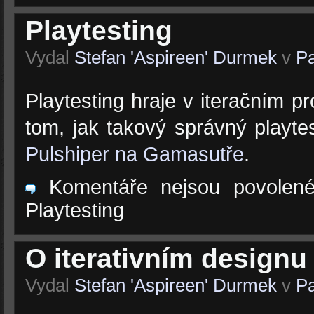
Playtesting
Vydal
Stefan 'Aspireen' Durmek
v
Pa
Playtesting hraje v iteračním p
tom, jak takový správný playt
Pulshiper na Gamasutře
.
Komentáře nejsou povolen
Playtesting
O iterativním designu
Vydal
Stefan 'Aspireen' Durmek
v
Pa