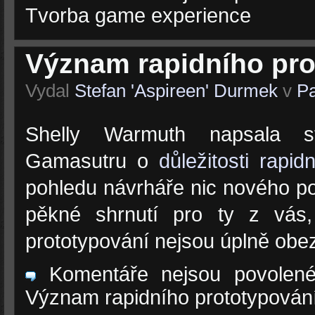
Tvorba game experience
Význam rapidního pro
Vydal
Stefan 'Aspireen' Durmek
v
Pa
Shelly Warmuth napsala s
Gamasutru o
důležitosti rapid
pohledu návrháře nic nového po
pěkné shrnutí pro ty z vás
prototypování nejsou úplně obe
Komentáře nejsou povolen
Význam rapidního prototypován