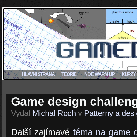
HLAVNI STRANA
TEORIE
INDIE WARM UP
KURZY
Game design challen
Vydal
Michal Roch
v
Patterny a des
Další zajímavé
téma na game d