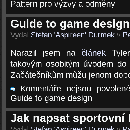
Pattern pro výzvy a odměny
Guide to game design
Vydal
Stefan 'Aspireen' Durmek
v
Pa
Narazil jsem na
článek
Tyler
takovým osobitým úvodem do h
Začátečníkům můžu jenom dopor
Komentáře nejsou povolen
Guide to game design
Jak napsat sportovní
Vydal
Stefan 'Aspireen' Durmek
v
Pa