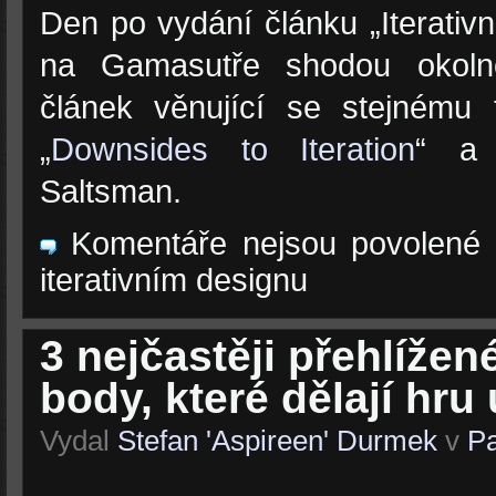
Den po vydání článku „Iterativ
na Gamasutře shodou okolno
článek věnující se stejnému
„
Downsides to Iteration
“ a
Saltsman.
Komentáře nejsou povolené
iterativním designu
3 nejčastěji přehlížen
body, které dělají hr
Vydal
Stefan 'Aspireen' Durmek
v
Pa