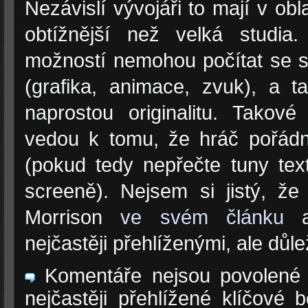
Nezávislí vývojáři to mají v ob
obtížnější než velká studia
možností nemohou počítat se s
(grafika, animace, zvuk), a 
naprostou originalitu. Takov
vedou k tomu, že hráč pořádn
(pokud tedy nepřečte tuny t
screeně). Nejsem si jistý, že
Morrison
ve svém článku
an
nejčastěji přehlíženými, ale důl
Komentáře nejsou povolené
nejčastěji přehlížené klíčové b