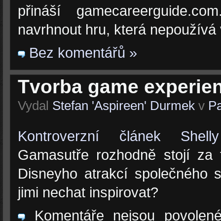
přináší gamecareerguide.com
navrhnout hru, která nepoužívá v
Bez komentářů »
Tvorba game experie
Vydal
Stefan 'Aspireen' Durmek
v
Pa
Kontroverzní článek Shel
Gamasutře rozhodně stojí za t
Disneyho atrakcí společného
jimi nechat inspirovat?
Komentáře nejsou povolen