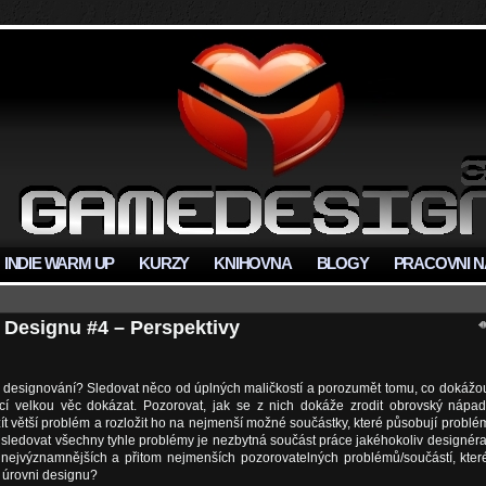
INDIE WARM UP
KURZY
KNIHOVNA
BLOGY
PRACOVNI N
 Designu #4 – Perspektivy
na designování? Sledovat něco od úplných maličkostí a porozumět tomu, co dokážo
řící velkou věc dokázat. Pozorovat, jak se z nich dokáže zrodit obrovský nápad
ít větší problém a rozložit ho na nejmenší možné součástky, které působují problé
 sledovat všechny tyhle problémy je nezbytná součást práce jakéhokoliv designéra
 nejvýznamnějších a přitom nejmenších pozorovatelných problémů/součástí, kter
a úrovni designu?