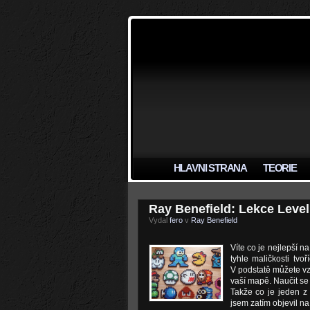
HLAVNI STRANA
TEORIE
Ray Benefield: Lekce Level
Vydal
fero
v
Ray Benefield
Víte co je nejlepší 
tyhle maličkosti tvo
V podstatě můžete vz
vaší mapě. Naučit se
Takže co je jeden z
jsem zatím objevil n