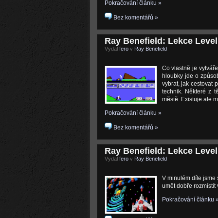
Pokračování článku »
Bez komentářů »
Ray Benefield: Lekce Level
Vydal
fero
v
Ray Benefield
Co vlastně je vytvář
hloubky jde o způsob
vybrat, jak cestovat
technik. Některé z t
městě. Existuje ale 
Pokračování článku »
Bez komentářů »
Ray Benefield: Lekce Level
Vydal
fero
v
Ray Benefield
V minulém díle jsme 
umět dobře rozmístit 
Pokračování článku 