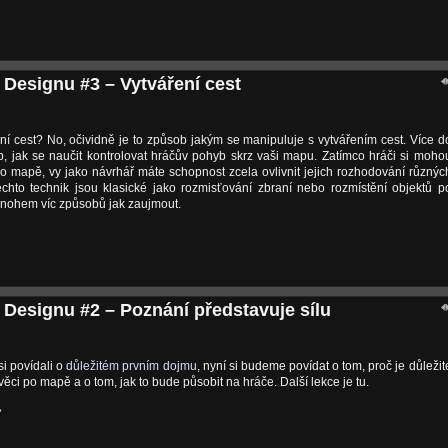
 Designu #3 – Vytváření cest
ení cest? No, očividně je to způsob jakým se manipuluje s vytvářením cest. Více d
, jak se naučit kontrolovat hráčův pohyb skrz vaši mapu. Zatímco hráči si moho
 po mapě, vy jako návrhář máte schopnost zcela ovlivnit jejich rozhodování různýc
ěchto technik jsou klasické jako rozmisťování zbraní nebo rozmístění objektů p
mnohem víc způsobů jak zaujmout.
 Designu #2 – Poznání představuje sílu
si povídali o
důležitém prvním dojmu
, nyní si budeme povídat o tom, proč je důležit
věci po mapě a o tom, jak to bude působit na hráče. Další lekce je tu.
»