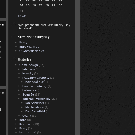
24
25
26
27
28
29
30
31
« Čvc
Nyní procházíte archívem rubriky 'Ray
Benefield'.
Str%26aacute;nky
o
Kurzy
u
Indie Warm up
O Gamedesign.cz
h
o
Rubriky
Game design
(86)
Interview
(3)
Novinky
(5)
Pozvánky a reporty
(27)
Kalendář akcí
(1)
Pracovní nabídky
(1)
Reference
(6)
Soutěže
(13)
Tutoriály, workshopy
(21)
Ian Schreiber
(8)
Machinations
(4)
é
Ray Benefield
(4)
Úvahy
(12)
Indie
(0)
Knihovna
(19)
Kurzy
(3)
Nezařazené
(0)