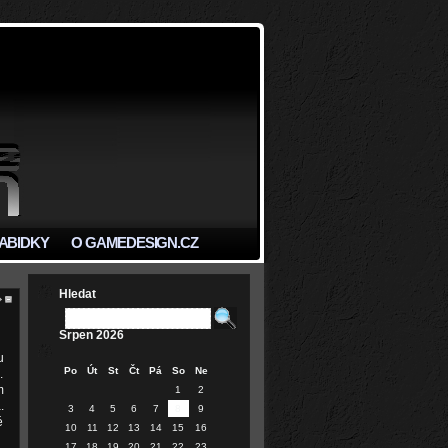
ABIDKY
O GAMEDESIGN.CZ
Hledat
Srpen 2026
u
Po
Út
St
Čt
Pá
So
Ne
.
m
1
2
.
3
4
5
6
7
8
9
é
10
11
12
13
14
15
16
17
18
19
20
21
22
23