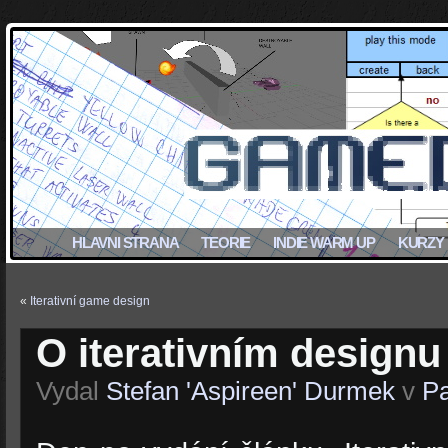
HLAVNI STRANA
TEORIE
INDIE WARM UP
KURZY
«
Iterativní game design
O iterativním designu
Vydal
Stefan 'Aspireen' Durmek
v
Pa