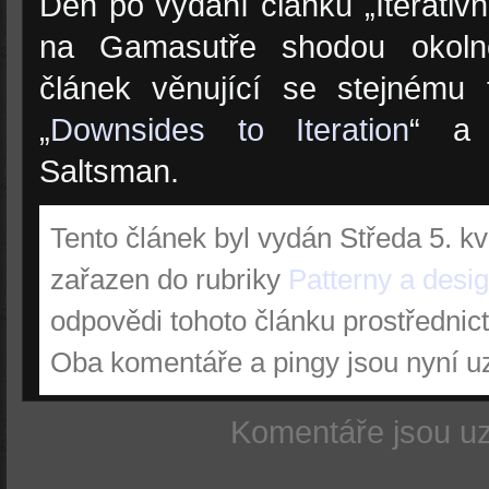
Den po vydání článku „Iterativ
na Gamasutře shodou okolno
článek věnující se stejnému
„
Downsides to Iteration
“ a
Saltsman.
Tento článek byl vydán Středa 5. kv
zařazen do rubriky
Patterny a desi
odpovědi tohoto článku prostřednic
Oba komentáře a pingy jsou nyní u
Komentáře jsou u