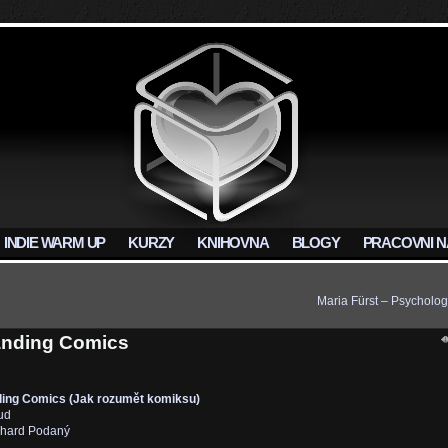
INDIE WARM UP
KURZY
KNIHOVNA
BLOGY
PRACOVNI N
Maria Fürst – Psycholog
anding Comics
ing Comics (Jak rozumět komiksu)
ud
chard Podaný