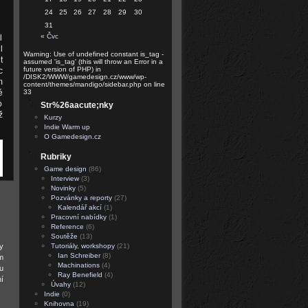
24
25
26
27
28
29
30
31
« Čvc
l
l
Warning: Use of undefined constant is_tag -
t
assumed 'is_tag' (this will throw an Error in a
future version of PHP) in
c
/DISK2/WWW/gamedesign.cz/www/wp-
m
content/themes/mandigo/sidebar.php on line
é
33
o
Str%26aacute;nky
ž
Kurzy
Indie Warm up
O Gamedesign.cz
Rubriky
Game design
(86)
Interview
(3)
Novinky
(5)
Pozvánky a reporty
(27)
Kalendář akcí
(1)
Pracovní nabídky
(1)
Reference
(6)
Soutěže
(13)
y
Tutoriály, workshopy
(21)
Ian Schreiber
(8)
m
Machinations
(4)
u
Ray Benefield
(4)
í
Úvahy
(12)
Indie
(0)
Knihovna
(19)