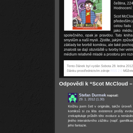
čeština, 224
Hodnocení:
Scot McClou
především j
celou řadu 
jako médiu
společného, opak je pravdou. Tato knih
smyslům a naší mysli. Zjistíte, jakým způ
základy ke tvorbě komiksu, ale také pochopí
znalosti se dají obzvláště u tvorby her ve
médium relativně mladé a prostoru pro rozv
Tento článek byl vydán Sobota 28. ledna 2012
článku prostřednictvím zdroje
RSS 2.0
Můžet
Odpovědi k “Scot McCloud –
Stefan Durmek
napsal:
29. 1. 2012 (1.30)
Knížku jsem četl v originále, takže úrove
komiksů si za léta existence prošly evolu
zrekapituluje průběh této evoluce a nenásil
jiného interaktivního zážitku (např. gamifi
jeho fantazie.