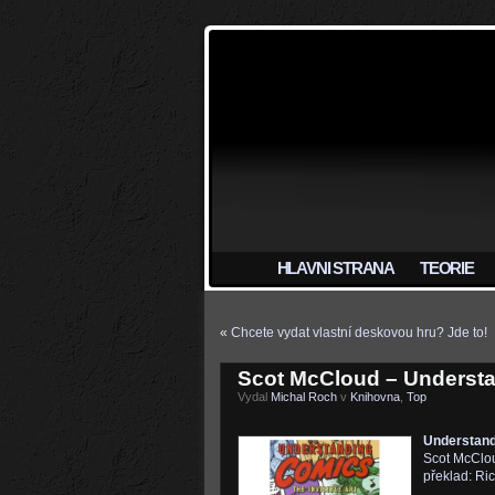
HLAVNI STRANA
TEORIE
«
Chcete vydat vlastní deskovou hru? Jde to!
Scot McCloud – Underst
Vydal
Michal Roch
v
Knihovna
,
Top
Understand
Scot McClo
překlad: Ri