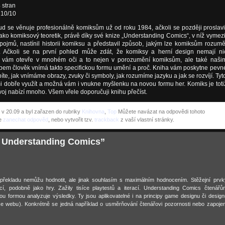
 stran
 10/10
d se věnuje profesionálně komiksům už od roku 1984, ačkoli se později proslavi
ako komiksový teoretik, právě díky své knize „Understanding Comics“, v níž vymezi
pojmů, nastínil historii komiksu a představil způsob, jakým lze komiksům rozumě
. Ačkoli se na první pohled může zdát, že komiksy a herní design nemají ni
a vám otevře v mnohém oči a to nejen v porozumění komiksům, ale také naši
sobem člověk vnímá takto specifickou formu umění a proč. Kniha vám poskytne pevn
te, jak vnímáme obrazy, zvuky či symboly, jak rozumíme jazyku a jak se rozvíjí. Tyt
lmi dobře využít a možná vám i vnukne myšlenku na novou formu her. Komiks je toti
oj nabízí mnoho. Všem vřele doporučuji knihu přečíst.
 v 20.09 a byl zařazen do rubriky
Knihovna
,
Top
Můžete navázat na odpovědi tohoto
e
zanechat odpověd
, nebo vytvořit tzv.
trackback
z vaší vlastní stránky.
 Understanding Comics”
ň překladu nemůžu hodnotit, ale jinak souhlasím s maximálním hodnocením. Stěžejní prvk
cí, podobně jako hry. Zažily tisíce playtestů a iterací. Understanding Comics čtenářů
nou formou analyzuje výsledky. Ty jsou aplikovatelné i na principy game designu či design
kace webu). Konkrétně se jedná například o usměrňování čtenářovi pozornosti nebo zapojen