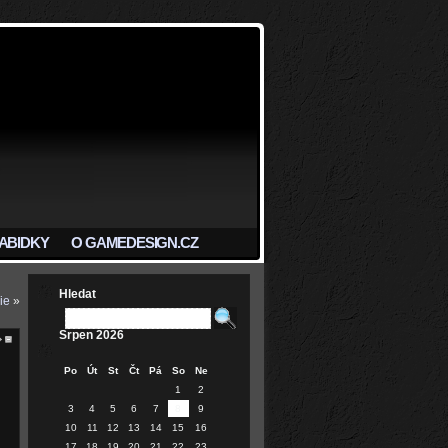
ABIDKY
O GAMEDESIGN.CZ
Hledat
ie
»
Srpen 2026
Po
Út
St
Čt
Pá
So
Ne
1
2
3
4
5
6
7
8
9
10
11
12
13
14
15
16
17
18
19
20
21
22
23