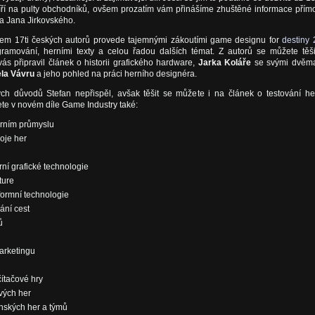
míří na pulty obchodníků, ovšem prozatím vám přinášíme zhuštěné informace přím
a Jana Jirkovského.
em 17ti českých autorů provede tajemnými zákoutími game designu for
destiny 
ogramování, herními texty a celou řadou dalších témat. Z autorů se můžete těši
vás připravil článek o historii grafického hardware,
Jarka Koláře
se svými dvěm
la Vávru
a jeho pohled na práci herního designéra.
h důvodů Stefan nepřispěl, avšak těšit se můžete i na článek o testování he
te v novém díle Game Industry také:
erním průmyslu
oje her
í grafické technologie
ture
formní technologie
ání cest
ů
arketingu
ítačové hry
vých her
enských her a týmů