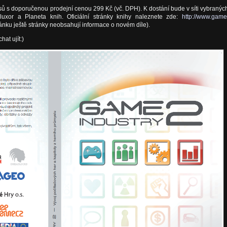
usů s doporučenou prodejní cenou 299 Kč (vč. DPH). K dostání bude v síti vybranýc
uxor a Planeta knih. Oficiální stránky knihy naleznete zde:
http://www.game
ánku ještě stránky neobsahují informace o novém díle).
at ujít:)