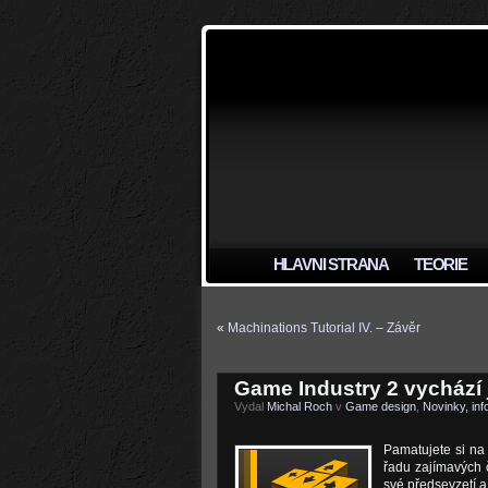
HLAVNI STRANA
TEORIE
«
Machinations Tutorial IV. – Závěr
Game Industry 2 vychází ji
Vydal
Michal Roch
v
Game design
,
Novinky, in
Pamatujete si na
řadu zajímavých č
své předsevzetí a 