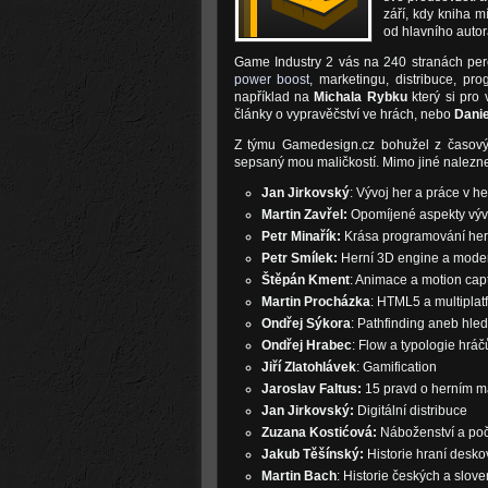
září, kdy kniha 
od hlavního autor
Game Industry 2 vás na 240 stranách per
power boost
, marketingu, distribuce, pr
například na
Michala Rybku
který si pro 
články o vypravěčství ve hrách, nebo
Danie
Z týmu Gamedesign.cz bohužel z časovýc
sepsaný mou maličkostí. Mimo jiné nalezne
Jan Jirkovský
: Vývoj her a práce v h
Martin Zavřel:
Opomíjené aspekty výv
Petr Minařík:
Krása programování her
Petr Smílek:
Herní 3D engine a modern
Štěpán Kment
: Animace a motion cap
Martin Procházka
: HTML5 a multiplat
Ondřej Sýkora
: Pathfinding aneb hled
Ondřej Hrabec
: Flow a typologie hráč
Jiří Zlatohlávek
: Gamification
Jaroslav Faltus:
15 pravd o herním m
Jan Jirkovský:
Digitální distribuce
Zuzana Kostićová:
Náboženství a poč
Jakub Těšínský:
Historie hraní desko
Martin Bach
: Historie českých a slov