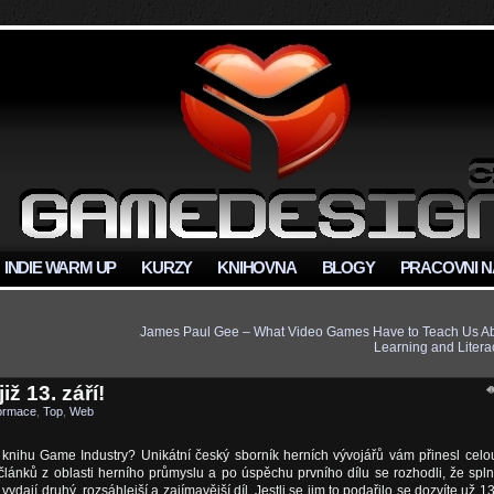
INDIE WARM UP
KURZY
KNIHOVNA
BLOGY
PRACOVNI N
James Paul Gee – What Video Games Have to Teach Us A
Learning and Litera
ž 13. září!
formace
,
Top
,
Web
 knihu Game Industry? Unikátní český sborník herních vývojářů vám přinesl celo
lánků z oblasti herního průmyslu a po úspěchu prvního dílu se rozhodli, že spln
vydají druhý, rozsáhlejší a zajímavější díl. Jestli se jim to podařilo se dozvíte už 13