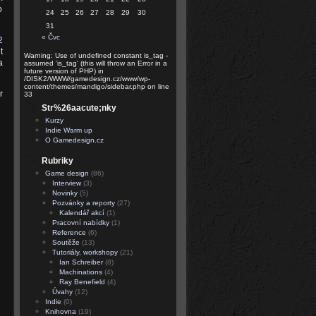
o
24
25
26
27
28
29
30
31
« Čvc
2
t
Warning: Use of undefined constant is_tag -
a
assumed 'is_tag' (this will throw an Error in a
future version of PHP) in
/DISK2/WWW/gamedesign.cz/www/wp-
content/themes/mandigo/sidebar.php on line
r
33
Str%26aacute;nky
Kurzy
Indie Warm up
O Gamedesign.cz
Rubriky
Game design
(86)
Interview
(3)
Novinky
(5)
Pozvánky a reporty
(27)
Kalendář akcí
(1)
Pracovní nabídky
(1)
Reference
(6)
Soutěže
(13)
Tutoriály, workshopy
(21)
Ian Schreiber
(8)
Machinations
(4)
Ray Benefield
(4)
Úvahy
(12)
Indie
(0)
Knihovna
(19)