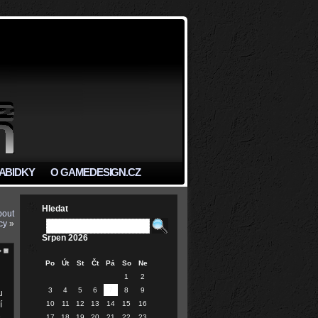
ABIDKY
O GAMEDESIGN.CZ
Hledat
bout
cy
»
Srpen 2026
Po
Út
St
Čt
Pá
So
Ne
1
2
3
4
5
6
7
8
9
u
í
10
11
12
13
14
15
16
.
17
18
19
20
21
22
23