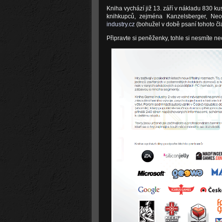
Kniha vychází již 13. září v nákladu 830 k
knihkupců, zejména Kanzelsberger, Neol
industry.cz
(bohužel v době psaní tohoto čl
Připravte si peněženky, tohle si nesmíte nech