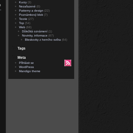
Kurzy
(3)
h
Nezařazené
(0)
-
Patterny a design
(22)
Poznámkový blok
(7)
Teorie
(27)
Top
(54)
Web
(68)
Důležitá oznámení
(1)
Novinky, informace
(67)
Bleskovky z herního světa
(64)
Tags
Meta
Přihlásit se
WordPress
Mandigo theme