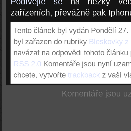
Podívejte se
na hezky ved
zařízeních, převážně pak Iphon
Tento článek byl vydán Pondělí 27.
byl zařazen do rubriky
Bleskovky z 
navázat na odpovědi tohoto článku 
RSS 2.0
Komentáře jsou nyní uzam
chcete, vytvořte
trackback
z vaší vl
Komentáře jsou u