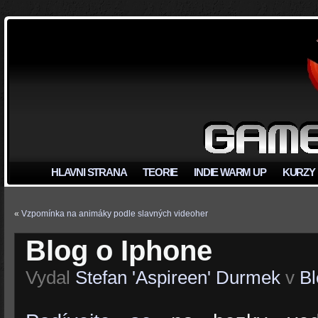
HLAVNI STRANA
TEORIE
INDIE WARM UP
KURZY
«
Vzpomínka na animáky podle slavných videoher
Blog o Iphone
Vydal
Stefan 'Aspireen' Durmek
v
Bl