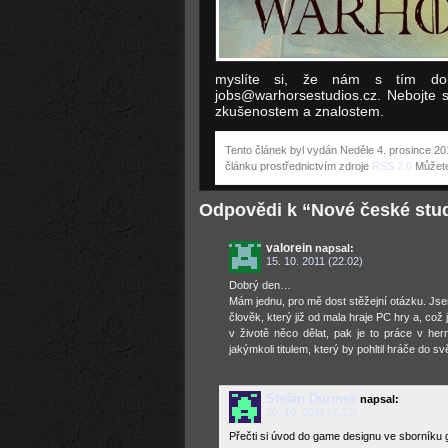
myslíte si, že nám s tím do
jobs@warhorsestudios.cz. Nebojte 
zkušenostem a znalostem.
Tento článek byl vydán Neděle 4. prosince 20
článku prostřednictvím zdroje
RSS 2.0
Můžet
Odpovědi k “Nové české stud
valorein
napsal:
15. 10. 2011 (22.02)
Dobrý den…
Mám jednu, pro mě dost stěžejní otázku. Jse
člověk, který již od mala hraje PC hry a, což j
v životě něco dělat, pak je to práce v h
jakýmkoli titulem, který by pohltil hráče do s
Stefan Durmek
napsal:
20. 10. 2011 (7.32)
Přečti si úvod do game designu ve sborníku 