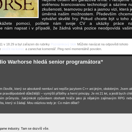
ověřenou licencovanou technologií a sázíme n
zkušenosti, teamovou práci a jasnou vizi, která j
úměrná našim možnostem. Především chcem
vytvářet skvělé hry. Pokud chcete být u toho 
kážete pomoci, pošlete nám svoje CV a ukázky práce n
se nám napsat i v případě, že žádná volná pozice neodpovídá vaši
11 v 18.29 a byl zařazen do rubriky
Poznámkový blok
Můžete navázat na odpovědi tohoto
e
skočit na konec
a zanechat komentář. Ping není momentálně povolen.
io Warhorse hledá senior programátora”
m člověk, který se absolutně nemluví ani nepíše jazykem C++ ani jiným, obdobným. Jsem al
e pravděpodobně důležitější – vymýšlí příběhy a herní principy. Je mi 21 let, a jestli bych chtě
erním průmyslu. Jakýmkoli způsobem obohatit hráče jako já nějakým zajímavým RPG neb
věta, který si žádají. Mou otázkou tedy je: Co mám dělat?
game industry. Tam se dozvíš vše.