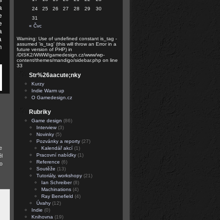
a
24
25
26
27
28
29
30
e
31
e
« Čvc
a
a
Warning: Use of undefined constant is_tag -
assumed 'is_tag' (this will throw an Error in a
m
future version of PHP) in
/DISK2/WWW/gamedesign.cz/www/wp-
content/themes/mandigo/sidebar.php on line
33
Str%26aacute;nky
Kurzy
Indie Warm up
O Gamedesign.cz
Rubriky
Game design
(86)
Interview
(3)
Novinky
(5)
Pozvánky a reporty
(27)
e
Kalendář akcí
(1)
Pracovní nabídky
(1)
l
Reference
(6)
o
Soutěže
(13)
Tutoriály, workshopy
(21)
Ian Schreiber
(8)
Machinations
(4)
Ray Benefield
(4)
Úvahy
(12)
Indie
(0)
Knihovna
(19)