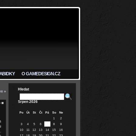
ABIDKY
O GAMEDESIGN.CZ
Hledat
ve
»
Srpen 2026
Po
Út
St
Čt
Pá
So
Ne
1
2
m
3
4
5
6
7
8
9
u
10
11
12
13
14
15
16
.
s
17
18
19
20
21
22
23