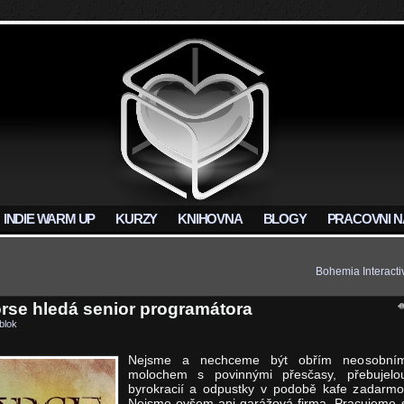
INDIE WARM UP
KURZY
KNIHOVNA
BLOGY
PRACOVNI N
Bohemia Interacti
rse hledá senior programátora
blok
Nejsme a nechceme být obřím neosobní
molochem s povinnými přesčasy, přebujelo
byrokracií a odpustky v podobě kafe zadarmo
Nejsme ovšem ani garážová firma. Pracujeme 