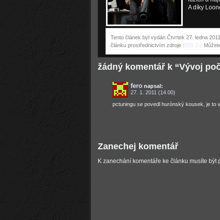
A díky Loon
Tento článek byl vydán Čtvrtek 27. ledna 2011
článku prostřednictvím zdroje
RSS 2.0
Můžet
žádný komentář k “Vývoj počít
fero
napsal:
27. 1. 2011 (14.00)
pctuningu se povedl hurónský kousek, je to v
Zanechej komentář
K zanechání komentáře ke článku musíte být 