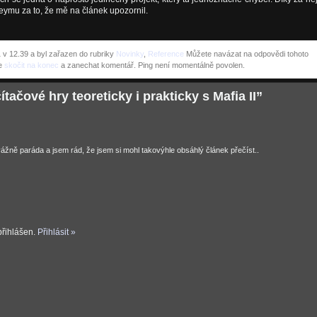
eymu za to, že mě na článek upozornil.
 v 12.39 a byl zařazen do rubriky
Novinky
,
Reference
Můžete navázat na odpovědi tohoto
e
skočit na konec
a zanechat komentář. Ping není momentálně povolen.
ačové hry teoreticky i prakticky s Mafia II”
ážně paráda a jsem rád, že jsem si mohl takovýhle obsáhlý článek přečíst..
přihlášen.
Přihlásit »