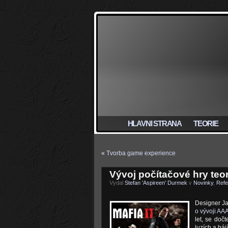
HLAVNI STRANA
TEORIE
«
Tvorba game experience
Vývoj počítačové hry teore
Vydal
Stefan 'Aspireen' Durmek
v
Novinky
,
Refe
Designer Ja
o vývoji AA
let, se doč
luzích a háj