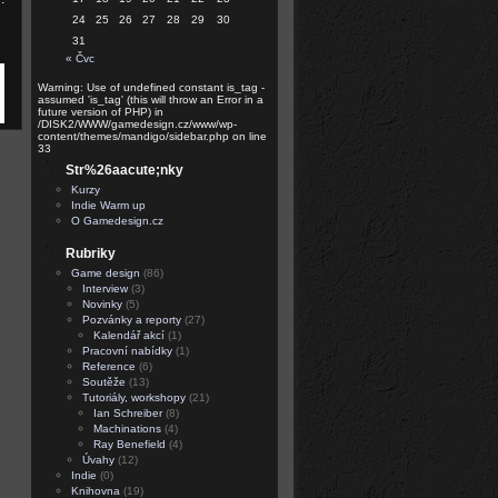
24
25
26
27
28
29
30
31
« Čvc
Warning: Use of undefined constant is_tag -
assumed 'is_tag' (this will throw an Error in a
future version of PHP) in
/DISK2/WWW/gamedesign.cz/www/wp-
content/themes/mandigo/sidebar.php on line
33
Str%26aacute;nky
Kurzy
Indie Warm up
O Gamedesign.cz
Rubriky
Game design
(86)
Interview
(3)
Novinky
(5)
Pozvánky a reporty
(27)
Kalendář akcí
(1)
Pracovní nabídky
(1)
Reference
(6)
Soutěže
(13)
Tutoriály, workshopy
(21)
Ian Schreiber
(8)
Machinations
(4)
Ray Benefield
(4)
Úvahy
(12)
Indie
(0)
Knihovna
(19)