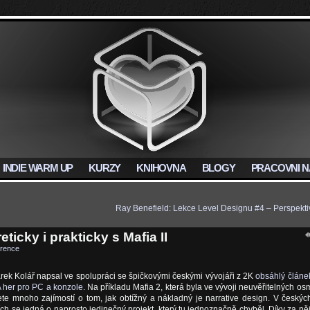
INDIE WARM UP
KURZY
KNIHOVNA
BLOGY
PRACOVNI N
Ray Benefield: Lekce Level Designu #4 – Perspekti
ticky i prakticky s Mafia II
rence
rek Kolář napsal ve spolupráci se špičkovými českými vývojáři z 2K
obsáhlý článe
A her pro PC a konzole
. Na příkladu Mafia 2, která byla ve vývoji neuvěřitelných os
tete mnoho zajímostí o tom, jak obtížný a nákladný je narrative design. V českýc
ích se jedná o naprosto jedinečný projekt, který tu jednoznačně chyběl. Díky za něj