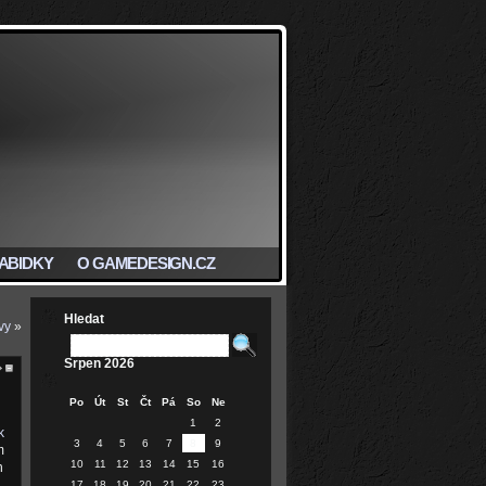
ABIDKY
O GAMEDESIGN.CZ
Hledat
vy
»
Srpen 2026
Po
Út
St
Čt
Pá
So
Ne
1
2
k
3
4
5
6
7
8
9
m
10
11
12
13
14
15
16
h
.
17
18
19
20
21
22
23