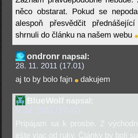
něco obstarat. Pokud se nepod
alespoň přesvědčit přednášejíc
shrnuli do článku na našem webu
ondronr
napsal:
28. 11. 2011 (17.01)
aj to by bolo fajn
dakujem
BlueWolf
napsal:
5. 12. 2011 (17.37)
Pripájam sa k prosbe. Z východ
ešte viac od ruky. Články by boli s