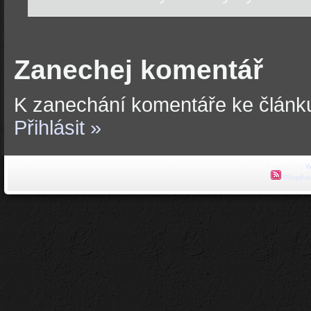
Zanechej komentář
K zanechání komentáře ke článku
Přihlásit »
Powered by
W
Příspěvk