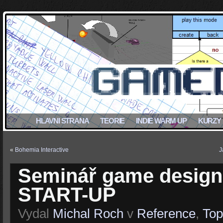
HLAVNI STRANA
TEORIE
INDIE WARM UP
KURZY
«
Bohemia Interactive
J
Seminář game designu
START-UP
Vydal
Michal Roch
v
Reference
,
Top