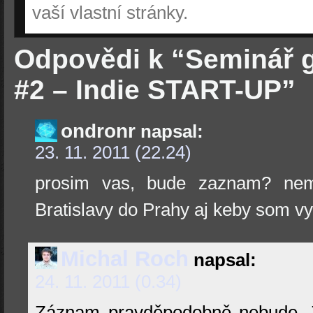
vaší vlastní stránky.
Odpovědi k “Seminář 
#2 – Indie START-UP”
ondronr
napsal:
23. 11. 2011 (22.24)
prosim vas, bude zaznam? nemo
Bratislavy do Prahy aj keby som v
Michal Roch
napsal:
24. 11. 2011 (0.34)
Záznam pravděpodobně nebude. Z