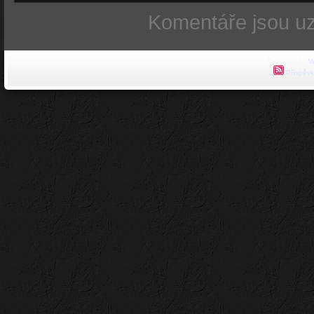
Komentáře jsou u
Powered by
W
Příspěvk