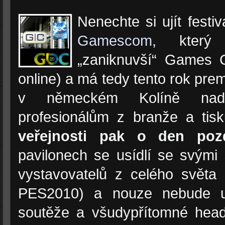
Nenechte si ujít festiv
Gamescom
, který
„zaniknuvší“ Games C
online) a má tedy tento rok pre
v německém Kolíně nad
profesionálům z branže a tis
veřejnosti pak o den pozd
pavilonech se usídlí se svými
vystavovatelů z celého světa
PES2010) a nouze nebude urč
soutěže a všudypřítomné hea