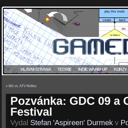
HLAVNI STRANA
TEORIE
INDIE WARM UP
KURZY
«
MX vs. ATV Reflex
Pozvánka: GDC 09 a
Festival
Vydal
Stefan 'Aspireen' Durmek
v
Po