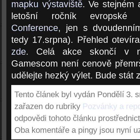
mapku výstaviště
. Ve stejném 
letošní ročník evropsk
Conference
, jen s dvoudenní
tedy 17.srpna). Přehled otevír
zde
. Celá akce skončí v ned
Gamescom není cenově přemršt
udělejte hezký výlet. Bude stát z
Tento článek byl vydán Pondělí 3. s
zařazen do rubriky
Pozvánky a repo
odpovědi tohoto článku prostřednic
Oba komentáře a pingy jsou nyní u