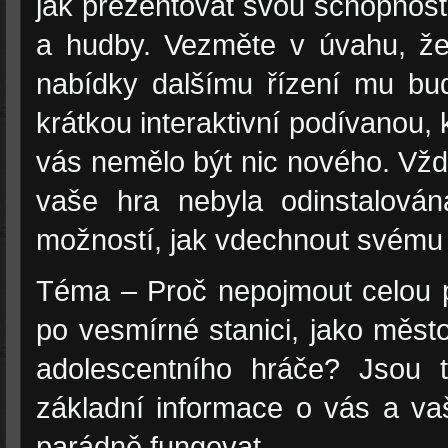
jak prezentovat svou schopnost 
a hudby. Vezměte v úvahu, že 
nabídky dalšímu řízení mu bud
krátkou interaktivní podívanou,
vás nemělo být nic nového. Vž
vaše hra nebyla odinstalován
možností, jak vdechnout svému p
Téma – Proč nepojmout celou pr
po vesmírné stanici, jako měst
adolescentního hráče? Jsou t
základní informace o vás a va
parádně fungovat.