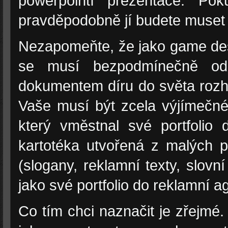
powerpointí prezentace. Pok
pravděpodobně jí budete muset 
Nezapomeňte, že jako game desi
se musí bezpodmínečně odra
dokumentem díru do světa rozho
Vaše musí být zcela výjímečné.
který vměstnal své portfolio 
kartotéka utvořená z malých 
(slogany, reklamní texty, slovn
jako své portfolio do reklamní ag
Co tím chci naznačit je zřejmé.