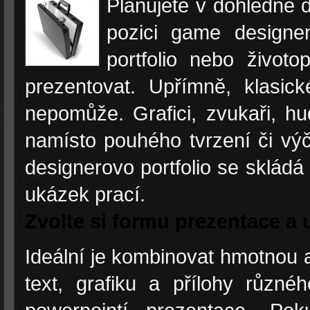
Plánujete v dohledné 
pozici game design
portfolio nebo život
prezentovat. Upřímně, klasic
nepomůže. Grafici, zvukaři, hu
namísto pouhého tvrzení či v
designerovo portfolio se skládá
ukázek prací.
Zvolte si formu prezentace a u
Ideální je kombinovat hmotnou a
text, grafiku a přílohy různ