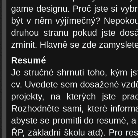
game designu. Proč jste si vybr
být v něm výjímečný? Nepokouš
druhou stranu pokud jste dos
zmínit. Hlavně se zde zamyslet
Resumé
Je stručné shrnutí toho, kým j
cv. Uvedete sem dosažené vzděl
projekty, na kterých jste pr
Rozhodněte sami, které inform
abyste se promítli do resumé, 
ŘP, základní školu atd). Pro r