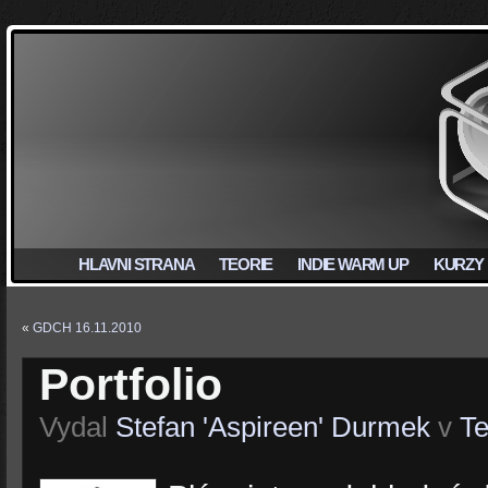
HLAVNI STRANA
TEORIE
INDIE WARM UP
KURZY
«
GDCH 16.11.2010
Portfolio
Vydal
Stefan 'Aspireen' Durmek
v
Te